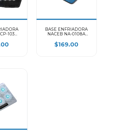
RIADORA
BASE ENFRIADORA
CP-103
NACEB NA-0108A
RO
AZUL
.00
$169.00