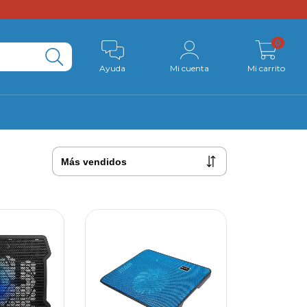
0
Ayuda
Mi cuenta
Mi carrito