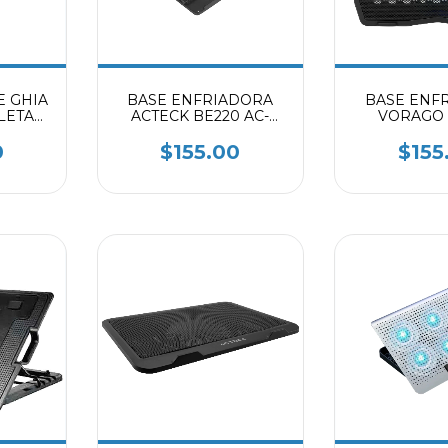
E GHIA
BASE ENFRIADORA
BASE ENF
LETA
ACTECK BE220 AC-
VORAGO 
IS
933476 NEGRO
NEG
0
$155.00
$155