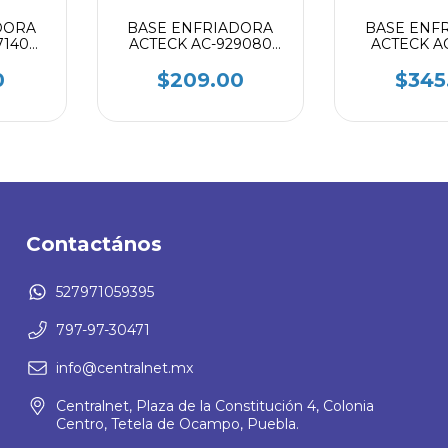
DORA
BASE ENFRIADORA
BASE ENF
7140
ACTECK AC-929080
ACTECK AC
NEGRO
NEG
0
$209.00
$345
Contactános
527971059395
797-97-30471
info@centralnet.mx
Centralnet, Plaza de la Constitución 4, Colonia
Centro, Tetela de Ocampo, Puebla.