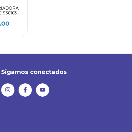
RIADORA
-936163
RO
.00
Sigamos conectados