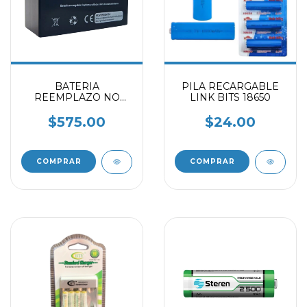
BATERIA
PILA RECARGABLE
REEMPLAZO NO
LINK BITS 18650
BREAK VICA 12V-7AH
NEGRO
$575.00
$24.00