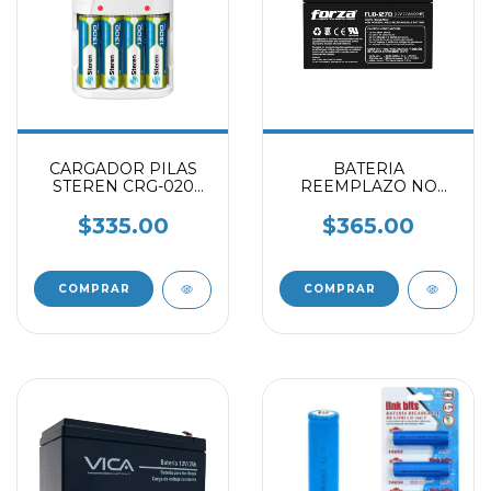
CARGADOR PILAS
BATERIA
STEREN CRG-020
REEMPLAZO NO
BLANCO
BREAK FORZA FUB-
1270 NEGRO
$335.00
$365.00