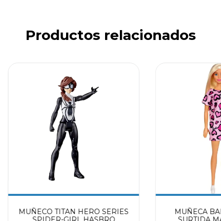
Productos relacionados
MUÑECO TITAN HERO SERIES
MUÑECA BAR
SPIDER-GIRL HASBRO
SURTIDA MA